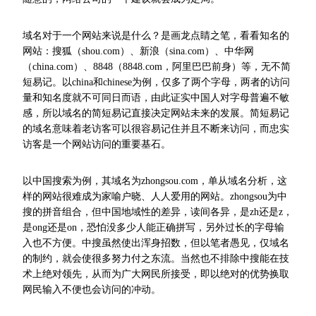
域名对于一个网站来说是什么？是画龙点睛之笔，看看知名的
网站：搜狐（shou.com）、新浪（sina.com）、中华网
（china.com）、8848（8848.com，阿里巴巴前身）等，无不简
短易记。以china和chinese为例，仅多了两个字母，两者的访问
量和知名度就不可同日而语，由此证实中国人对字母普遍不敏
感，所以域名的简短易记直接决定网站未来的发展。简短易记
的域名意味着老访客可以很容易记住并且不断来访问，而忠实
访客是一个网站访问的重要基石。
以中国搜索为例，其域名为zhongsou.com，单从域名分析，这
样的网站很难成为家喻户晓、人人爱用的网站。zhongsou为中
搜的拼音组合，但中国地域性的差异，读间各异，是zh还是z，
是ong还是on，恐怕没多少人能正确拼写，另外过长的字母输
入也不方便。中搜虽然使出浑身招数，但以笔者愚见，仅域名
的制约，就会使很多努力付之东流。当然也不排除中搜能在技
术上绝对领先，从而为广大网民所接受，即以绝对的优势换取
网民输入不便也会访问的冲动。