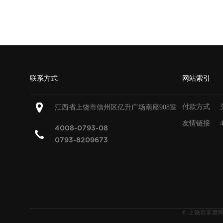
联系方式
网站索引
付款方式
江西省上饶市信州区亿升广场南座908室
友情链接
4008-0793-08
0793-8209673
上饶市零度
©