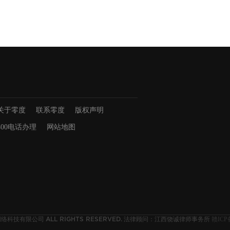
关于零度
联系零度
版权声明
400电话办理
网站地图
网络科技有限公司
法律顾问：江西饶诚律师事务所
赣ICP备
ALL RIGHTS RESERVED.