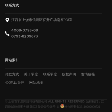
联系方式
江西省上饶市信州区亿升广场南座908室
4008-0793-08
0793-8209673
网站索引
付款方式
关于零度
联系零度
版权声明
友情链接
400电话办理
网站地图
上饶市零度网络科技有限公司
法律顾问：江
©
ALL RIGHTS RESERVED.
西饶诚律师事务所
赣ICP备09007308号-11
赣公网安备36110202000521